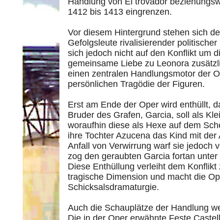
Handlung von El trovador beziehungswei
1412 bis 1413 eingrenzen.
Vor diesem Hintergrund stehen sich de
Gefolgsleute rivalisierender politisch
sich jedoch nicht auf den Konflikt um 
gemeinsame Liebe zu Leonora zusätzlich
einen zentralen Handlungsmotor der Op
persönlichen Tragödie der Figuren.
Erst am Ende der Oper wird enthüllt, 
Bruder des Grafen, Garcia, soll als Kl
woraufhin diese als Hexe auf dem Sch
ihre Tochter Azucena das Kind mit der 
Anfall von Verwirrung warf sie jedoch 
zog den geraubten Garcia fortan unter
Diese Enthüllung verleiht dem Konflik
tragische Dimension und macht die O
Schicksalsdramaturgie.
Auch die Schauplätze der Handlung wei
Die in der Oper erwähnte Feste Castell