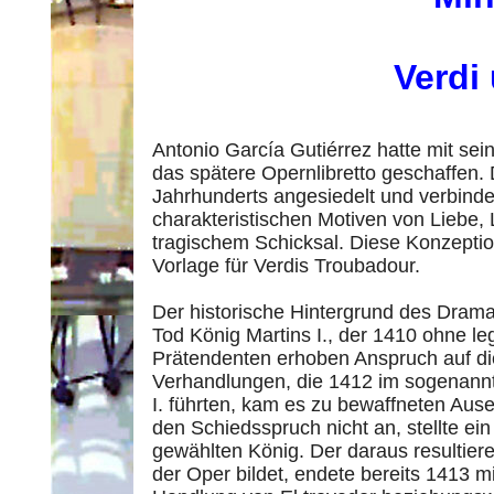
Verdi
Antonio García Gutiérrez hatte mit se
das spätere Opernlibretto geschaffen. 
Jahrhunderts angesiedelt und verbindet
charakteristischen Motiven von Liebe,
tragischem Schicksal. Diese Konzeption 
Vorlage für Verdis Troubadour.
Der historische Hintergrund des Drama
Tod König Martins I., der 1410 ohne 
Prätendenten erhoben Anspruch auf d
Verhandlungen, die 1412 im sogenann
I. führten, kam es zu bewaffneten Ause
den Schiedsspruch nicht an, stellte ei
gewählten König. Der daraus resultiere
der Oper bildet, endete bereits 1413 