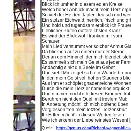
Blick ich umher in diesem edlen Kreise
Welch hoher Anblick macht mein Herz ergl
So viel der Helden, tapfer, deutsch und we
Ein stolzer Eichwald, herrlich, frisch und g
Und hold und tugendsam erblick ich Fraue
Lieblicher Blüten düftereichsten Kranz
Es wird der Blick wohl trunken mir vom
Schauen
Mein Lied verstummt vor solcher Anmut Gl
Da blick ich auf zu einem nur der Sterne
Der an dem Himmel, der mich blendet, steh
Es sammelt sich mein Geist aus jeder Fern
Andächtig sinkt die Seele im Gebet
Und sieh! Mir zeiget sich ein Wunderbronn
In den mein Geist voll hohen Staunens blick
Aus ihm er schöpfet gnadenreiche Wonne
Durch die mein Herz er namenlos erquickt
Und nimmer möcht ich diesen Bronnen trü
Berühren nicht den Quell mit frevlem Mut:
In Anbetung möcht' ich mich opfernd üben
Vergiessen froh mein letztes Herzensblut
Ihr Edlen möcht' in diesen Worten lesen
Wie ich erkenn der Liebe reinstes Wesen! [.
:
Quelle
https://genius.com/Richard-wagner-blick-