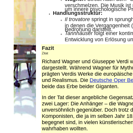
verschmelzen. Die Musik ist 
um innere psychologische Pr
Handlungsstruktur:
Il trovatore
springt in sprung
in denen die Vergangenheit (
Bedrohung darstellt.
Tannhäuser
folgt einer konti
Entwicklung von Erlösung un
Fazit
Zitat
Richard Wagner und Giuseppe Verdi w
dargestellt. Während Wagner für Myt
prägten Verdis Werke die europäische
und Realismus. Die
Deutsche Oper Be
beide das Erbe beider Giganten.
In der Tat dieser angebliche Gegensat
zwei Lager: Die Anhänger – die Wagner
unversöhnlich gegenüber. Doch trotz d
Komponisten, die ja im selben Jahr 1
begegnet sind, in vielen künstlerischen
wahrhaben wollten.