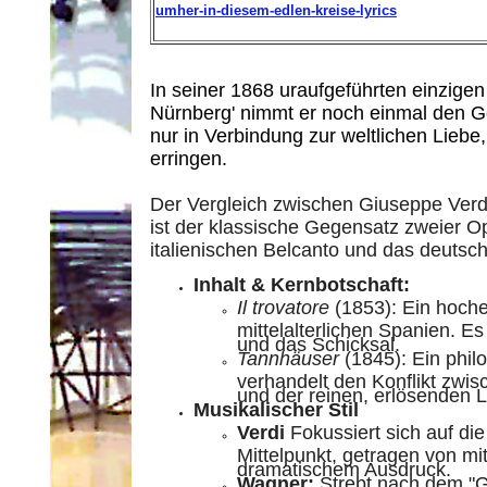
umher-in-diesem-edlen-kreise-lyrics
In seiner 1868 uraufgeführten einzige
Nürnberg' nimmt er noch einmal den G
nur in Verbindung zur weltlichen Liebe,
erringen.
Der Vergleich zwischen Giuseppe Ver
ist der klassische Gegensatz zweier Op
italienischen Belcanto und das deuts
Inhalt & Kernbotschaft:
Il trovatore
(1853): Ein hoch
mittelalterlichen Spanien. Es
und das Schicksal.
Tannhäuser
(1845): Ein phi
verhandelt den Konflikt zwis
und der reinen, erlösenden L
Musikalischer Stil
Verdi
Fokussiert sich auf di
Mittelpunkt, getragen von 
dramatischem Ausdruck.
Wagner:
Strebt nach dem "