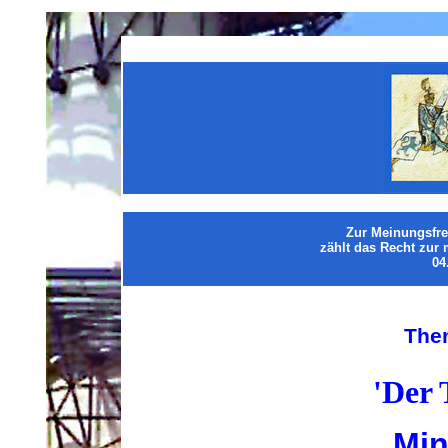
Zur Meinungsfrei
zählt das Recht zur
04
The
'Der 
Min