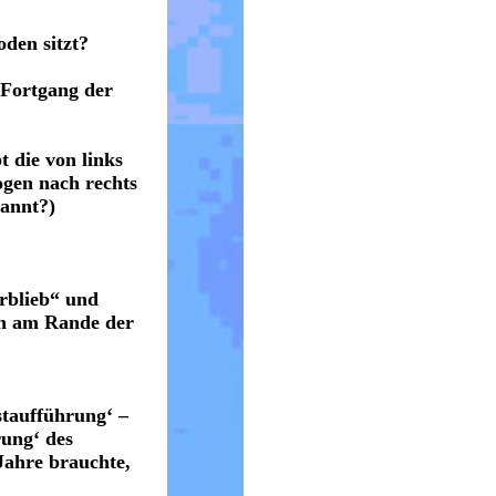
den sitzt?
 Fortgang der
 die von links
gen nach rechts
kannt?)
rblieb“ und
en am Rande der
staufführung‘ –
rung‘ des
Jahre brauchte,