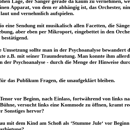
 hohen Lage, der Sänger gerade da kaum zu vernehmen, wei
inen Apparat, von dem er abhängig ist, das Orchester, ni
 laut und vernehmlich aufspielen.
o eine Sendung mit musikalisch allen Facetten, die Sänge
ebung, aber eben per Mikroport, eingebettet in den Orche
bestätigend.
he Umsetzung sollte man in der Psychoanalyse bewandert d
kte z.B. mit seiner Traumdeutung. Man konnte ihm allerd
n der Psychoanalyse - durch die Menge der Hinweise durc
für das Publikum Fragen, die unaufgeklärt bleiben.
Tenor vor Beginn, nach Einlass, fortwährend von links na
 Bühne, versucht links eine Kommode zu öffnen, kramt rec
r Sonstiges hervor?
Frau mit dem Kind am Schoß als ‘Stumme Jule‘ vor Beginn
arbietung?