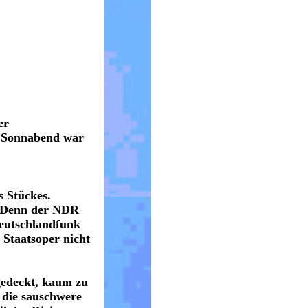
er
m Sonnabend war
s Stückes.
. Denn der NDR
Deutschlandfunk
 Staatsoper nicht
gedeckt, kaum zu
, die sauschwere