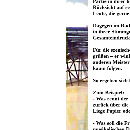
Partie in ihrer
Rücksicht auf se
Leute, die gerne
Dagegen im Radi
in ihrer Stimmg
Gesamteindruck 
Für die szenisc
grüßen – er win
anderen Meister
kaum folgen.
So ergeben sich 
Zum Beispiel:
- Was rennt der 
zurück über die
Liege Papier ode
- Was soll die 
musikalischen D