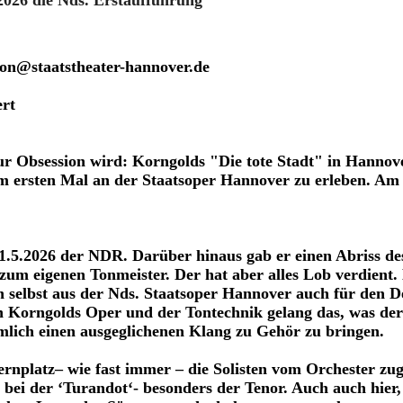
 2026 die Nds. Erstaufführung
on@staatstheater-hannover.de
rt
r Obsession wird: Korngolds "Die tote Stadt" in Hannov
m ersten Mal an der Staatsoper Hannover zu erleben. A
11.5.2026 der NDR. Darüber hinaus gab er einen Abriss de
zum eigenen Tonmeister. Der hat aber alles Lob verdient
ch selbst aus der Nds. Staatsoper Hannover auch für den 
n Korngolds Oper und der Tontechnik gelang das, was der
mlich einen ausgeglichenen Klang zu Gehör zu bringen.
nplatz– wie fast immer – die Solisten vom Orchester zu
 bei der ‘Turandot‘- besonders der Tenor. Auch auch hier