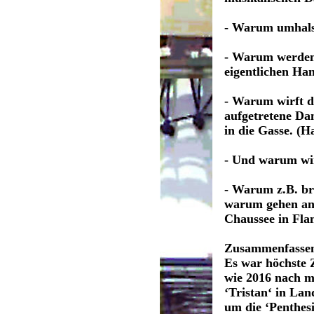
- Warum umhalst
- Warum werden 
eigentlichen Ha
- Warum wirft d
aufgetretene Da
in die Gasse. (H
- Und warum wir
- Warum z.B. br
warum gehen ans
Chaussee in Fl
Zusammenfasse
Es war höchste Z
wie 2016 nach m
‘Tristan‘ in Lan
um die ‘Penthesi