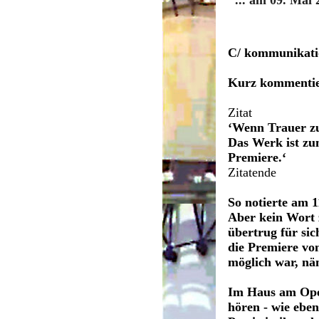
... am 09. Mai
C/ kommunikati
Kurz kommentie
Zitat
‘Wenn Trauer zu
Das Werk ist zu
Premiere.‘
Zitatende
So notierte am 
Aber kein Wort 
übertrug für si
die Premiere vo
möglich war, nä
Im Haus am Oper
hören - wie eben