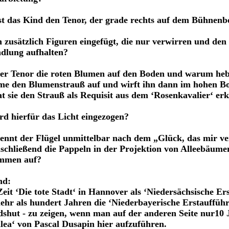
 das Kind den Tenor, der grade rechts auf dem Bühnenbo
zusätzlich Figuren eingefügt, die nur verwirren und den
ndlung aufhalten?
er Tenor die roten Blumen auf den Boden und warum hebt
me den Blumenstrauß auf und wirft ihn dann im hohen Bo
at sie den Strauß als Requisit aus dem ‘Rosenkavalier‘ er
d hierfür das Licht eingezogen?
ennt der Flügel unmittelbar nach dem „Glück, das mir ve
chließend die Pappeln in der Projektion von Alleebäum
ammen auf?
nd:
eit ‘Die tote Stadt‘ in Hannover als ‘Niedersächsische Er
ehr als hundert Jahren die ‘Niederbayerische Erstauffüh
dshut - zu zeigen, wenn man auf der anderen Seite nur10 
lea‘ von Pascal Dusapin hier aufzuführen.