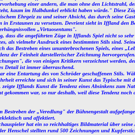
rvorhebung einer andern, die man ohne den Lichtstrahl, de
steht, kaum im Halbdunkel erblickt haben würde." Diese Züg
rischem Ehrgeiz zu und seiner Absicht, das durch seine Gast
in Erstaunen zu versetzen. Devrient sieht in Iffland den B
erhängnisvollen „Virtuosentums".
, dass die angeführten Züge in Ifflands Spiel nicht so sehr
es, als vielmehr Ausdruck eines bestimmten Stils sind. Sein
h das Bestreben eines ununterbrochenen Spiels, eines „Leb
enz der Feinheit darstellerischer Zeichnung hervorgerufen.
hungen", die von einigen Kritikern verzeichnet werden, de
s Detail ist immer überraschend.
war eine Entartung des von Schröder geschaffenen Stils. W
rheit erreichte und sich in seiner Kunst das Typische mit 
 zeigte Ifflands Kunst die Tendenz eines Absinkens zum Na
ht gekommen war, so nur deshalb, weil diese Tendenz noch 
m Bestreben der „Veredlung" der Bühnengestalt aufgefang
 eklektisch und affektiert.
hauspieler hat ein so reichhaltiges Bildmaterial über seine 
der Henschel stellten rund 500 Zeichnungen und Kupferstich