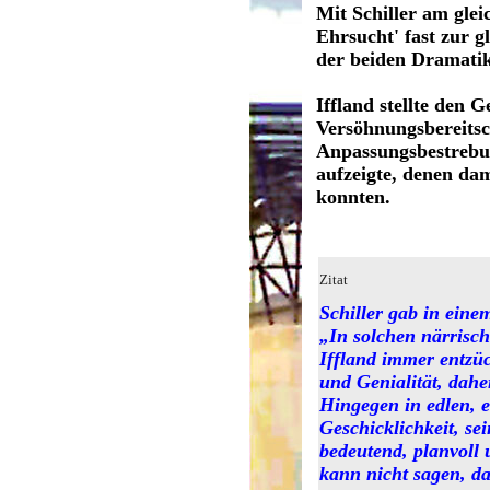
Mit Schiller am gle
Ehrsucht' fast zur g
der beiden Dramatik
Iffland stellte den
Versöhnungsbereitsc
Anpassungsbestrebun
aufzeigte, denen da
konnten.
Zitat
Schiller gab in einem
„In solchen närrisch
Iffland immer entzück
und Genialität, dahe
Hingegen in edlen, 
Geschicklichkeit, se
bedeutend, planvoll
kann nicht sagen, da