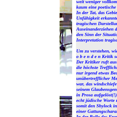
weit weniger vollko
kaum eine poetisch
In der Tat, das Gebi
Unfähigkeit erkannte,
tragischen Darstell
Auseinanderziehen de
den Sinn der Situati
Interpretation tragis
Um zu verstehen, wie 
o b e n d e n Kritik 
Der Kritiker ruft au
die höchste Trefflic
nur irgend etwas Bed
unübertrefflicher Me
war, das windschiefe
seinem Glaubensgeno
in Prosa aufgelöst(!
echt jüdische Worte
somit den Shylock in
einer Gattungscharak
In der Rolle des Fr