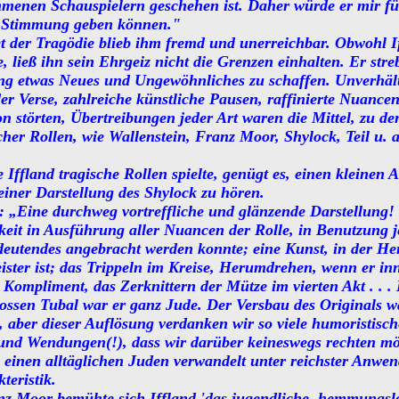
mmenen Schauspielern geschehen ist. Daher würde er mir fü
e Stimmung geben können."
et der Tragödie blieb ihm fremd und unerreichbar. Obwohl If
 ließ ihn sein Ehrgeiz nicht die Grenzen einhalten. Er streb
ung etwas Neues und Ungewöhnliches zu schaffen. Unverhäl
r Verse, zahlreiche künstliche Pausen, raffinierte Nuancen
on störten, Übertreibungen jeder Art waren die Mittel, zu de
cher Rollen, wie Wallenstein, Franz Moor, Shylock, Teil u. a.
Iffland tragische Rollen spielte, genügt es, einen kleinen A
seiner Darstellung des Shylock zu hören.
s: „Eine durchweg vortreffliche und glänzende Darstellung! 
hkeit in Ausführung aller Nuancen der Rolle, in Benutzung
eutendes angebracht werden konnte; eine Kunst, in der Her
ister ist; das Trippeln im Kreise, Herumdrehen, wenn er in
 Kompliment, das Zerknittern der Mütze im vierten Akt . . . 
ssen Tubal war er ganz Jude. Der Versbau des Originals wa
), aber dieser Auflösung verdanken wir so viele humoristisch
 und Wendungen(!), dass wir darüber keineswegs rechten mö
 einen alltäglichen Juden verwandelt unter reichster Anwen
teristik.
anz Moor bemühte sich Iffland 'das jugendliche, hemmungsl