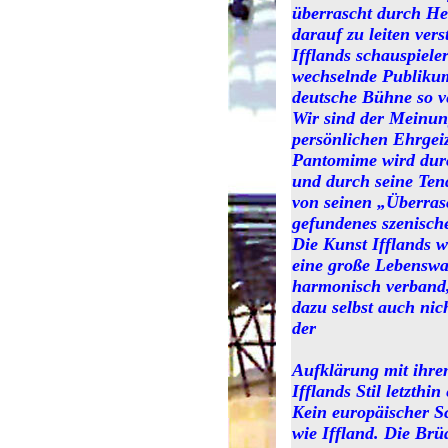
überrascht durch He
darauf zu leiten ver
Ifflands schauspiele
wechselnde Publikum 
deutsche Bühne so v
Wir sind der Meinung
persönlichen Ehrgeiz
Pantomime wird durc
und durch seine Tend
von seinen „Überrasc
gefundenes szenische
Die Kunst Ifflands 
eine große Lebenswah
harmonisch verband,
dazu selbst auch nic
der
Aufklärung mit ihre
Ifflands Stil letzthin
Kein europäischer Sc
wie Iffland. Die Brü