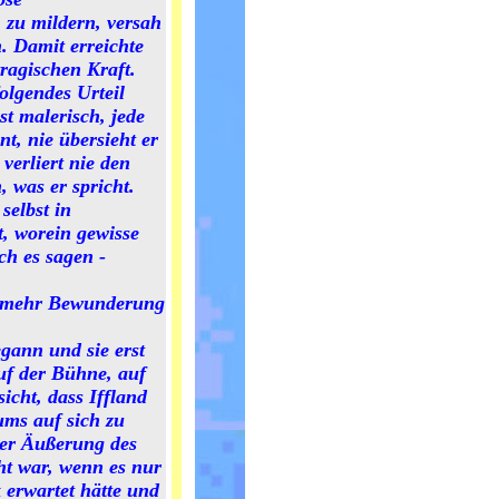
, zu mildern, versah
. Damit erreichte
tragischen Kraft.
folgendes Urteil
st malerisch, jede
t, nie übersieht er
verliert nie den
 was er spricht.
selbst in
t, worein gewisse
ch es sagen -
er mehr Bewunderung
gann und sie erst
auf der Bühne, auf
icht, dass Iffland
ums auf sich zu
Der Äußerung des
ht war, wenn es nur
 erwartet hätte und