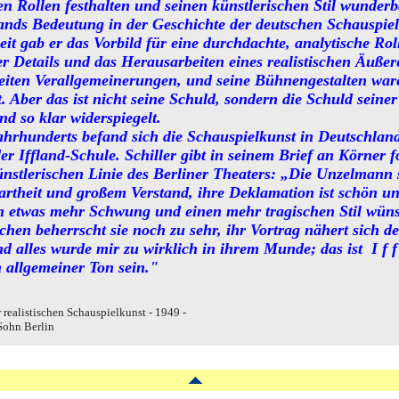
en Rollen festhalten und seinen künstlerischen Stil wunder
flands Bedeutung in der Geschichte der deutschen Schauspiel
it gab er das Vorbild für eine durchdachte, analytische Roll
er Details und das Herausarbeiten eines realistischen Äußer
reiten Verallgemeinerungen, und seine Bühnengestalten ware
 Aber das ist nicht seine Schuld, sondern die Schuld seine
nd so klar widerspiegelt.
ahrhunderts befand sich die Schauspielkunst in Deutschland
er Iffland-Schule. Schiller gibt in seinem Brief an Körner 
ünstlerischen Linie des Berliner Theaters: „Die Unzelmann s
artheit und großem Verstand, ihre Deklamation ist schön un
 etwas mehr Schwung und einen mehr tragischen Stil wüns
ichen beherrscht sie noch zu sehr, ihr Vortrag nähert sich d
d alles wurde mir zu wirklich in ihrem Munde; das ist I f f
 allgemeiner Ton sein."
r realistischen Schauspielkunst - 1949 -
Sohn Berlin