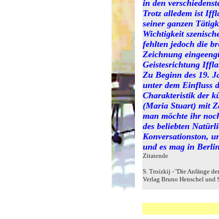
in den verschiedenst
Trotz alledem ist If
seiner ganzen Tätigke
Wichtigkeit szenisch
fehlten jedoch die b
Zeichnung eingeengt.
Geistesrichtung Iffla
Zu Beginn des 19. J
unter dem Einfluss d
Charakteristik der k
(Maria Stuart) mit Z
man möchte ihr noch
des beliebten Natürl
Konversationston, un
und es mag in Berlin
Zitatende
S. Troizkij -`'Die Anfänge de
Verlag Bruno Henschel und 