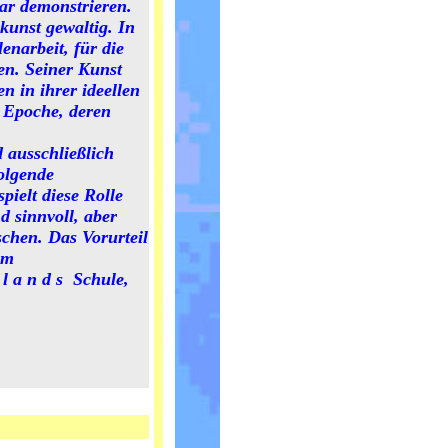
bar demonstrieren.
kunst gewaltig. In
enarbeit, für die
en. Seiner Kunst
n in ihrer ideellen
r Epoche, deren
 ausschließlich
folgende
pielt diese Rolle
d sinnvoll, aber
chen. Das Vorurteil
em
 l a n d s Schule,