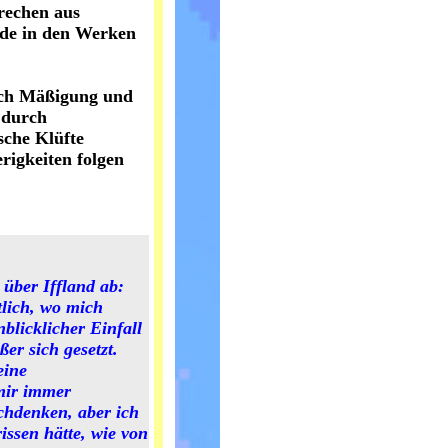
brechen aus
iede in den Werken
urch Mäßigung und
 durch
sche Klüfte
rigkeiten folgen
 über Iffland ab:
tlich, wo mich
nblicklicher Einfall
er sich gesetzt.
eine
 mir immer
chdenken, aber ich
issen hätte, wie von