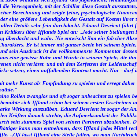
ie Verwegenheit, mit der Schiller diese Gestalt ausstattete
nischer Berechnung und zeigte feine, psychologische Nuancen
eder eine größere Lebendigkeit der Gestalt auf Kosten ihrer 
n allen Details sehr fein durchdacht. Eduard Devrient führt 
n Kritikers über Ifflands Spiel an: „Jede seiner Stellungen i
 überdacht und wahr. Nie entwischt ihm ein falscher Akzen
harakters. Er ist immer mit ganzer Seele bei seinem Spiele, 
und sein Ausdruck ist der vollkommenste Kommentar dessen,
us eine gewisse Ruhe und Würde in seinem Spiele, die ihn 
zenen nicht verlässt, und mit dem Zerfetzen der Leidenschaf
ärke setzen, einen auffallenden Kontrast macht. Nur - darf i
 mit mehr Kunst als Empfindung zu spielen und erregt dah
pathie."
ine Rollen zwanglos und oft sogar unbeachtet zu spielen be
, bemühte sich Iffland schon bei seinem ersten Erscheinen 
arke Wirkung auszuüben. Eduard Devrient ist sogar der Ans
len Kräften danach strebte, die Aufmerksamkeit des Publik
urch sein stummes Spiel von seinen Partnern abzulenken. 
Böttiger kann man entnehmen, dass Iffland jedes Mittel rec
fte. „Oft lässt Iffland eine Stelle fallen, wo man Nachdruck