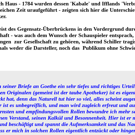
ich Haus - 1784 wurden dessen 'Kabale' und Ifflands 'Ver
leichen Zeit uraufgeführt - zeigten sich hier die Untersch
er.
 Geist des Gegensatz-Überbrückens in den Vordergrund d
haft - was auch dem Wunsch der Schauspieler entsprach,
gen zur Gesellschaft zu gehören, während Schiller tragi
mals weder die Darsteller, noch das Publikum ohne Schwie
 seiner Briefe an Goethe ein sehr tiefes und richtiges Urteil
en Originalen (gemeint ist der taube Apotheker) ist es eigen
t hat, denn das Naturell tut hier so viel, alles scheint auge
r ist es unbegreiflich, und man wird zugleich erfreut und auß
ernsten und empfindungsvollen Rollen bewundre ich mehr s
inen Verstand, seinen Kalkül und Besonnenheit. Hier ist er
 und beschäftigt und spannt die Aufmerksamkeit und das Na
ss er mich in solchen Rollen eigentlich entzückt oder hinger