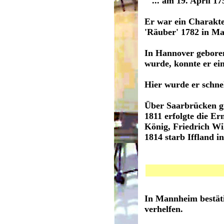
... am 19. April 17
Er war ein Charakte
'Räuber' 1782 in Man
In Hannover geboren
wurde, konnte er ei
Hier wurde er schne
Über Saarbrücken gi
1811 erfolgte die E
König, Friedrich Wi
1814 starb Iffland in
In Mannheim bestäti
verhelfen.