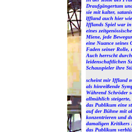
Draufgängertum und d
sie mit kalter, sata
lffland auch hier wi
Ifflands Spiel war i
eines zeitgenössische
Miene, jede Bewegung
eine Nuance seines C
Faden seiner Rolle, 
Auch herrscht durcha
leidenschaftlichen S
Schauspieler ihre St
scheint mir Iffland
als hinreißende Sym
Während Schröder se
allmählich steigerte
das Publikum eine st
auf der Bühne mit al
konzentrieren und d
damaligen Kritikers 
das Publikum verblüf