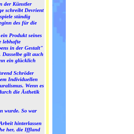
n der Künstler
e schreibt Devrient
spiele ständig
eginn des für die
 ein Produkt seines
e lebhafte
ens in der Gestalt"
 Dasselbe gilt auch
nn ein glücklich
ährend Schröder
dem Individuellen
turalismus. Wenn es
durch die Ästhetik
en wurde. So war
Arbeit hinterlassen
e her, die Iffland