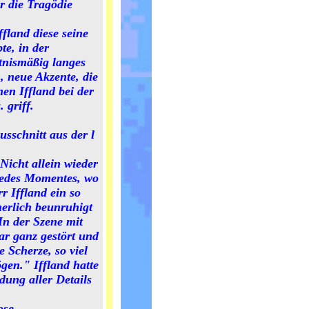
r die Tragödie
fland diese seine
te, in der
tnismäßig langes
, neue Akzente, die
nen Iffland bei der
 griff.
usschnitt aus der l
Nicht allein wieder
 jedes Momentes, wo
r Iffland ein so
nerlich beunruhigt
In der Szene mit
r ganz gestört und
e Scherze, so viel
gen." Iffland hatte
dung aller Details
ose